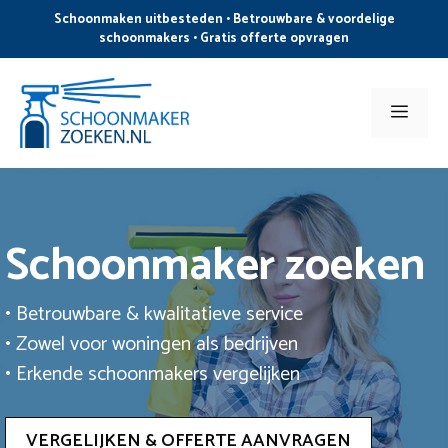
Ga
Schoonmaken uitbesteden • Betrouwbare & voordelige
naar
schoonmakers • Gratis offerte opvragen
de
inhoud
Men
Schoonmaker zoeken
• Betrouwbare & kwalitatieve service
• Zowel voor woningen als bedrijven
• Erkende schoonmakers vergelijken
VERGELIJKEN & OFFERTE AANVRAGEN