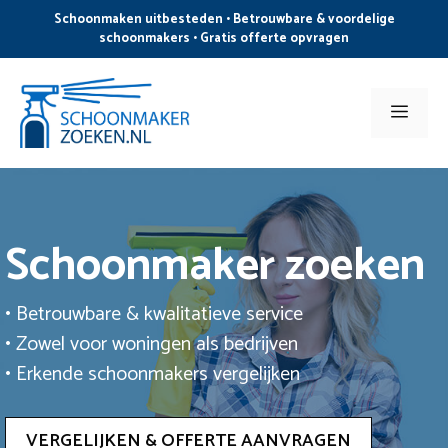
Ga
Schoonmaken uitbesteden • Betrouwbare & voordelige
naar
schoonmakers • Gratis offerte opvragen
de
inhoud
Men
Schoonmaker zoeken
• Betrouwbare & kwalitatieve service
• Zowel voor woningen als bedrijven
• Erkende schoonmakers vergelijken
VERGELIJKEN & OFFERTE AANVRAGEN