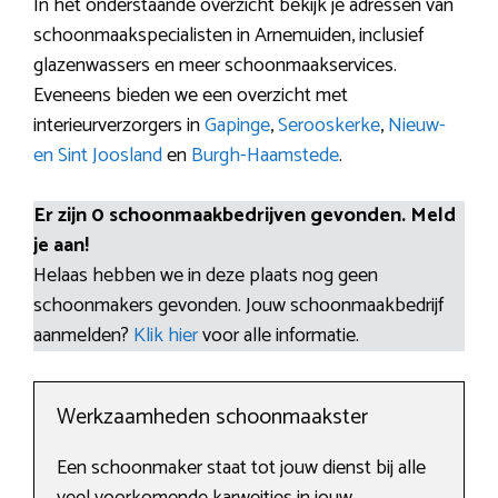
In het onderstaande overzicht bekijk je adressen van
schoonmaakspecialisten in Arnemuiden, inclusief
glazenwassers en meer schoonmaakservices.
Eveneens bieden we een overzicht met
interieurverzorgers in
Gapinge
,
Serooskerke
,
Nieuw-
en Sint Joosland
en
Burgh-Haamstede
.
Er zijn 0 schoonmaakbedrijven gevonden. Meld
je aan!
Helaas hebben we in deze plaats nog geen
schoonmakers gevonden. Jouw schoonmaakbedrijf
aanmelden?
Klik hier
voor alle informatie.
Werkzaamheden schoonmaakster
Een schoonmaker staat tot jouw dienst bij alle
veel voorkomende karweitjes in jouw