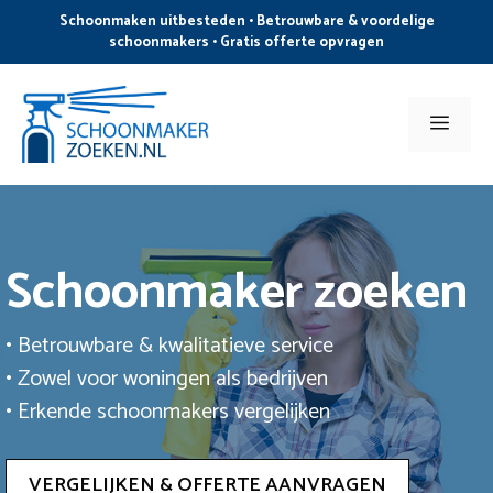
Ga
Schoonmaken uitbesteden • Betrouwbare & voordelige
naar
schoonmakers • Gratis offerte opvragen
de
inhoud
Men
Schoonmaker zoeken
• Betrouwbare & kwalitatieve service
• Zowel voor woningen als bedrijven
• Erkende schoonmakers vergelijken
VERGELIJKEN & OFFERTE AANVRAGEN