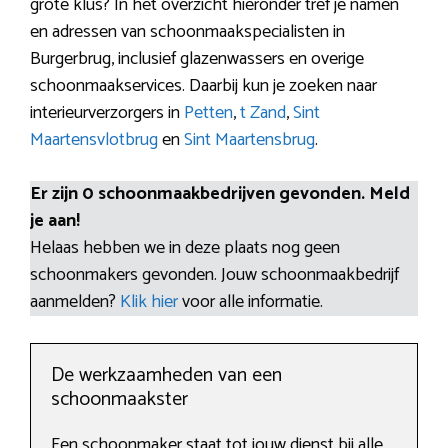
grote klus? In het overzicht hieronder tref je namen
en adressen van schoonmaakspecialisten in
Burgerbrug, inclusief glazenwassers en overige
schoonmaakservices. Daarbij kun je zoeken naar
interieurverzorgers in
Petten
,
t Zand
,
Sint
Maartensvlotbrug
en
Sint Maartensbrug
.
Er zijn 0 schoonmaakbedrijven gevonden. Meld
je aan!
Helaas hebben we in deze plaats nog geen
schoonmakers gevonden. Jouw schoonmaakbedrijf
aanmelden?
Klik hier
voor alle informatie.
De werkzaamheden van een
schoonmaakster
Een schoonmaker staat tot jouw dienst bij alle