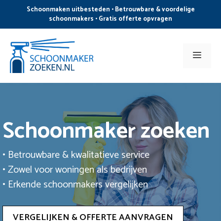
Ga
Schoonmaken uitbesteden • Betrouwbare & voordelige
naar
schoonmakers • Gratis offerte opvragen
de
inhoud
Men
Schoonmaker zoeken
• Betrouwbare & kwalitatieve service
• Zowel voor woningen als bedrijven
• Erkende schoonmakers vergelijken
VERGELIJKEN & OFFERTE AANVRAGEN