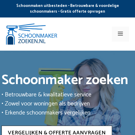
Ga
Schoonmaken uitbesteden • Betrouwbare & voordelige
naar
schoonmakers • Gratis offerte opvragen
de
inhoud
Men
Schoonmaker zoeken
• Betrouwbare & kwalitatieve service
• Zowel voor woningen als bedrijven
• Erkende schoonmakers vergelijken
VERGELIJKEN & OFFERTE AANVRAGEN