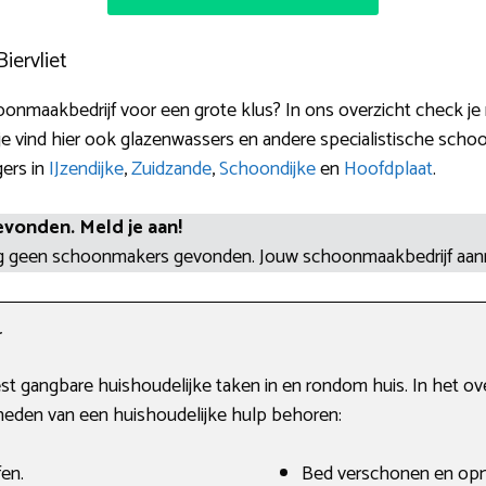
iervliet
onmaakbedrijf voor een grote klus? In ons overzicht check j
je vind hier ook glazenwassers en andere specialistische schoo
gers in
IJzendijke
,
Zuidzande
,
Schoondijke
en
Hoofdplaat
.
evonden. Meld je aan!
og geen schoonmakers gevonden. Jouw schoonmaakbedrijf aa
r
t gangbare huishoudelijke taken in en rondom huis. In het overz
heden van een huishoudelijke hulp behoren:
fen.
Bed verschonen en op