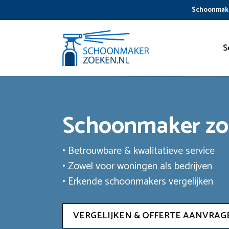
Ga
Schoonmake
naar
de
inhoud
S
Schoonmaker z
• Betrouwbare & kwalitatieve service
• Zowel voor woningen als bedrijven
• Erkende schoonmakers vergelijken
VERGELIJKEN & OFFERTE AANVRAG