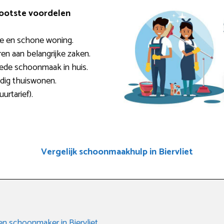
rootste voordelen
sse en schone woning.
ren aan belangrijke zaken.
oede schoonmaak in huis.
ndig thuiswonen.
urtarief).
Vergelijk schoonmaakhulp in Biervliet
een schoonmaker in Biervliet