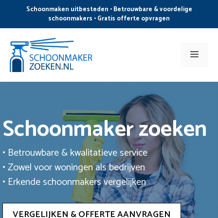
Ga
Schoonmaken uitbesteden • Betrouwbare & voordelige
naar
schoonmakers • Gratis offerte opvragen
de
inhoud
Men
Schoonmaker zoeken
• Betrouwbare & kwalitatieve service
• Zowel voor woningen als bedrijven
• Erkende schoonmakers vergelijken
VERGELIJKEN & OFFERTE AANVRAGEN