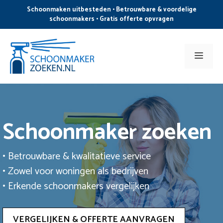
Ga
Schoonmaken uitbesteden • Betrouwbare & voordelige
naar
schoonmakers • Gratis offerte opvragen
de
inhoud
Men
Schoonmaker zoeken
• Betrouwbare & kwalitatieve service
• Zowel voor woningen als bedrijven
• Erkende schoonmakers vergelijken
VERGELIJKEN & OFFERTE AANVRAGEN