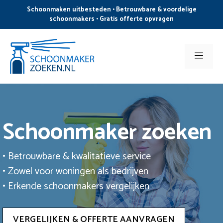
Ga
Schoonmaken uitbesteden • Betrouwbare & voordelige
naar
schoonmakers • Gratis offerte opvragen
de
inhoud
Men
Schoonmaker zoeken
• Betrouwbare & kwalitatieve service
• Zowel voor woningen als bedrijven
• Erkende schoonmakers vergelijken
VERGELIJKEN & OFFERTE AANVRAGEN