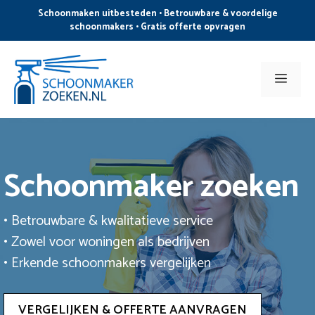
Ga
Schoonmaken uitbesteden • Betrouwbare & voordelige
naar
schoonmakers • Gratis offerte opvragen
de
inhoud
Men
Schoonmaker zoeken
• Betrouwbare & kwalitatieve service
• Zowel voor woningen als bedrijven
• Erkende schoonmakers vergelijken
VERGELIJKEN & OFFERTE AANVRAGEN