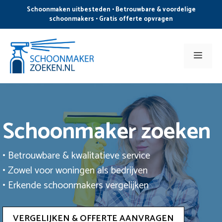
Ga
Schoonmaken uitbesteden • Betrouwbare & voordelige
naar
schoonmakers • Gratis offerte opvragen
de
inhoud
Men
Schoonmaker zoeken
• Betrouwbare & kwalitatieve service
• Zowel voor woningen als bedrijven
• Erkende schoonmakers vergelijken
VERGELIJKEN & OFFERTE AANVRAGEN