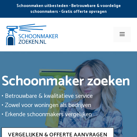
Ga
Schoonmaken uitbesteden • Betrouwbare & voordelige
naar
schoonmakers • Gratis offerte opvragen
de
inhoud
Men
Schoonmaker zoeken
• Betrouwbare & kwalitatieve service
• Zowel voor woningen als bedrijven
• Erkende schoonmakers vergelijken
VERGELIJKEN & OFFERTE AANVRAGEN