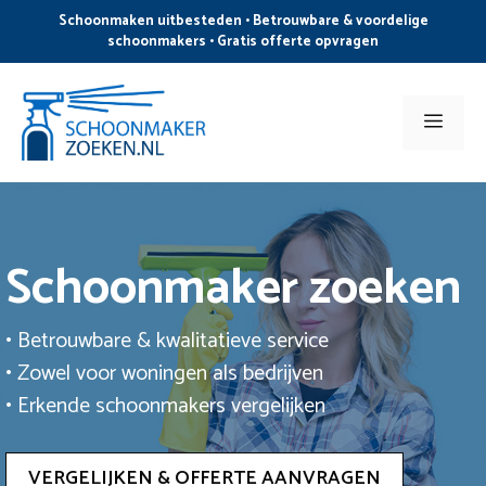
Ga
Schoonmaken uitbesteden • Betrouwbare & voordelige
naar
schoonmakers • Gratis offerte opvragen
de
inhoud
Men
Schoonmaker zoeken
• Betrouwbare & kwalitatieve service
• Zowel voor woningen als bedrijven
• Erkende schoonmakers vergelijken
VERGELIJKEN & OFFERTE AANVRAGEN