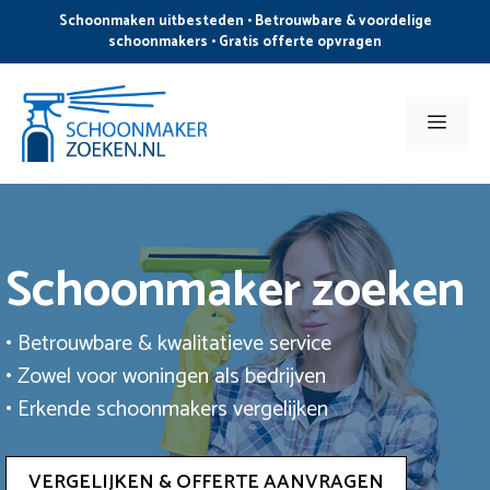
Ga
Schoonmaken uitbesteden • Betrouwbare & voordelige
naar
schoonmakers • Gratis offerte opvragen
de
inhoud
Men
Schoonmaker zoeken
• Betrouwbare & kwalitatieve service
• Zowel voor woningen als bedrijven
• Erkende schoonmakers vergelijken
VERGELIJKEN & OFFERTE AANVRAGEN