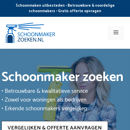
Ga
Schoonmaken uitbesteden • Betrouwbare & voordelige
naar
schoonmakers • Gratis offerte opvragen
de
inhoud
Men
Schoonmaker zoeken
• Betrouwbare & kwalitatieve service
• Zowel voor woningen als bedrijven
• Erkende schoonmakers vergelijken
VERGELIJKEN & OFFERTE AANVRAGEN