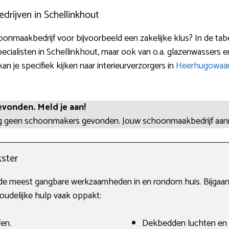
ijven in Schellinkhout
nmaakbedrijf voor bijvoorbeeld een zakelijke klus? In de tabe
alisten in Schellinkhout, maar ook van o.a. glazenwassers en
an je specifiek kijken naar interieurverzorgers in
Heerhugowaa
evonden. Meld je aan!
og geen schoonmakers gevonden. Jouw schoonmaakbedrijf aa
ster
de meest gangbare werkzaamheden in en rondom huis. Bijgaand 
udelijke hulp vaak oppakt:
fen.
Dekbedden luchten en