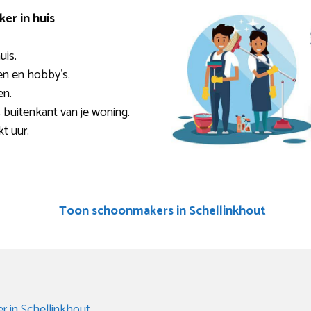
er in huis
uis.
den en hobby’s.
en.
 buitenkant van je woning.
t uur.
Toon schoonmakers in Schellinkhout
r in Schellinkhout