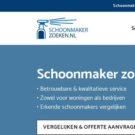
Ga
Schoonmake
naar
de
inhoud
S
Schoonmaker z
• Betrouwbare & kwalitatieve service
• Zowel voor woningen als bedrijven
• Erkende schoonmakers vergelijken
VERGELIJKEN & OFFERTE AANVRAG