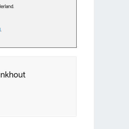
erland.
d
.
inkhout