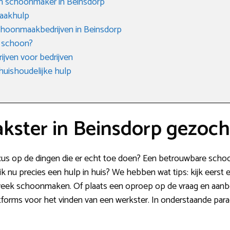
en schoonmaker in Beinsdorp
aakhulp
choonmaakbedrijven in Beinsdorp
 schoon?
jven voor bedrijven
huishoudelijke hulp
ster in Beinsdorp gezoch
focus op de dingen die er echt toe doen? Een betrouwbare sch
 ik nu precies een hulp in huis? We hebben wat tips: kijk eerst
r week schoonmaken. Of plaats een oproep op de vraag en aan
latforms voor het vinden van een werkster. In onderstaande par