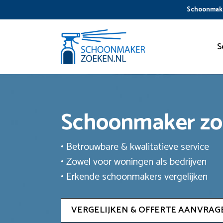
Ga
Schoonmake
naar
de
inhoud
S
Schoonmaker z
• Betrouwbare & kwalitatieve service
• Zowel voor woningen als bedrijven
• Erkende schoonmakers vergelijken
VERGELIJKEN & OFFERTE AANVRAG