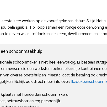
erste keer werken op de vooraf gekozen datum & tijd Het is g
ou belangrijk is. Tip: loop samen een rondje door de woning e
 aan te geven waar stofdoeken, de zeem, dweil, emmers en sch
n een schoonmaakhulp
onele schoonmaker is niet heel eenvoudig. Er bestaan nuttige a
s en mensen die een werkster zoeken elkaar. Je kunt binnen e
en van diverse poetshulpen. Meestal gaat de betaling ook recht
gelijken. Bekijk ook direct meer info over:
Ikzoekeenschoonmaa
arkplaats met honderden schoonmakers.
t, betrouwbaar en erg persoonlijk.