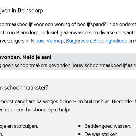
ven in Beinsdorp
onmaakbedrijf voor een woning of bedrijfspand? In de onderst
ten in Beinsdorp, inclusief glazenwassers en diverse relevan
rverzorgers in
Nieuw-Vennep
,
Burgerveen
,
Boesingheliede
en
evonden. Meld je aan!
og geen schoonmakers gevonden. Jouw schoonmaakbedrijf aa
en schoonmaakster?
 meest gangbare karweitjes binnen- en buitenshuis. Hieronde
n door een huishoudelijke hulp:
je en stofzuigen.
Beddengoed wassen.
n.
De was strijken.