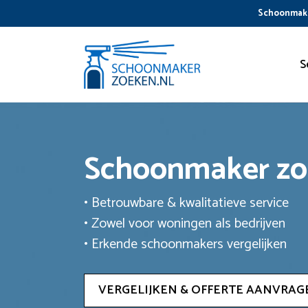
Ga
Schoonmake
naar
de
inhoud
S
Schoonmaker z
• Betrouwbare & kwalitatieve service
• Zowel voor woningen als bedrijven
• Erkende schoonmakers vergelijken
VERGELIJKEN & OFFERTE AANVRAG