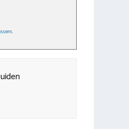
assem
.
uiden