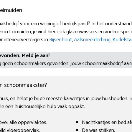
Leimuiden
kbedrijf voor een woning of bedrijfspand? In het onderstaand
 in Leimuiden, je vind hier ook glazenwassers en andere spec
r interieurverzorgers in
Rijsenhout
,
Aalsmeerderbrug
,
Kudelsta
evonden. Meld je aan!
og geen schoonmakers gevonden. Jouw schoonmaakbedrijf aa
en schoonmaakster?
uis, en helpt je bij de meeste karweitjes in jouw huishouden. I
e een huishoudelijke hulp vaak oppakt:
ver alle oppervlaktes.
Nachtkastjes en bed af
ld vloeroppervlak.
De was strijken.