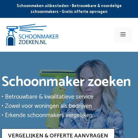
Ga
Schoonmaken uitbesteden • Betrouwbare & voordelige
naar
schoonmakers • Gratis offerte opvragen
de
inhoud
Men
Schoonmaker zoeken
• Betrouwbare & kwalitatieve service
• Zowel voor woningen als bedrijven
• Erkende schoonmakers vergelijken
VERGELIJKEN & OFFERTE AANVRAGEN