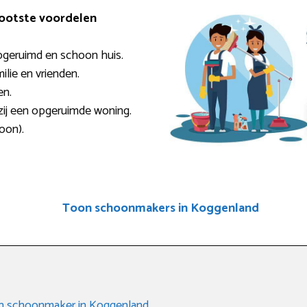
rootste voordelen
pgeruimd en schoon huis.
milie en vrienden.
en.
zij een opgeruimde woning.
oon).
Toon schoonmakers in Koggenland
een schoonmaker in Koggenland