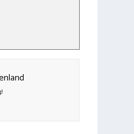
enland
!