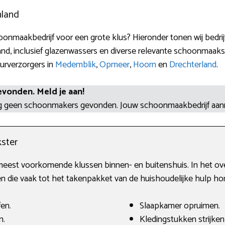
nland
onmaakbedrijf voor een grote klus? Hieronder tonen wij bedr
d, inclusief glazenwassers en diverse relevante schoonmaaks
eurverzorgers in
Medemblik
,
Opmeer
,
Hoorn
en
Drechterland
.
evonden. Meld je aan!
og geen schoonmakers gevonden. Jouw schoonmaakbedrijf aa
ster
meest voorkomende klussen binnen- en buitenshuis. In het ove
 die vaak tot het takenpakket van de huishoudelijke hulp ho
fen.
Slaapkamer opruimen.
n.
Kledingstukken strijke