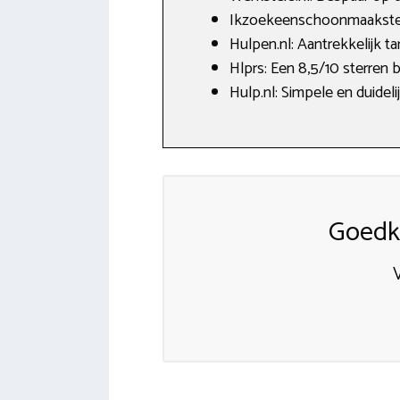
Ikzoekeenschoonmaakster.
Hulpen.nl: Aantrekkelijk t
Hlprs: Een 8,5/10 sterren 
Hulp.nl: Simpele en duidel
Goedk