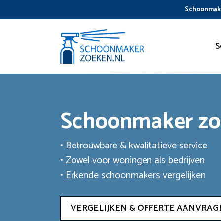
Ga
Schoonmake
naar
de
inhoud
S
Schoonmaker z
• Betrouwbare & kwalitatieve service
• Zowel voor woningen als bedrijven
• Erkende schoonmakers vergelijken
VERGELIJKEN & OFFERTE AANVRAG