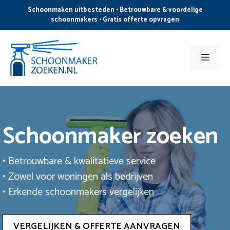
Ga
Schoonmaken uitbesteden • Betrouwbare & voordelige
naar
schoonmakers • Gratis offerte opvragen
de
inhoud
Men
Schoonmaker zoeken
• Betrouwbare & kwalitatieve service
• Zowel voor woningen als bedrijven
• Erkende schoonmakers vergelijken
VERGELIJKEN & OFFERTE AANVRAGEN