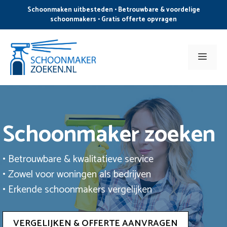
Ga
Schoonmaken uitbesteden • Betrouwbare & voordelige
naar
schoonmakers • Gratis offerte opvragen
de
inhoud
Men
Schoonmaker zoeken
• Betrouwbare & kwalitatieve service
• Zowel voor woningen als bedrijven
• Erkende schoonmakers vergelijken
VERGELIJKEN & OFFERTE AANVRAGEN