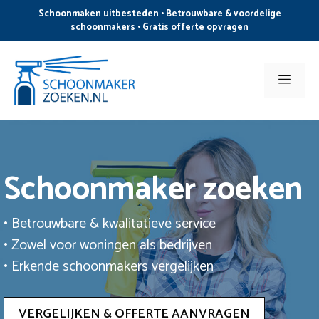
Ga
Schoonmaken uitbesteden • Betrouwbare & voordelige
naar
schoonmakers • Gratis offerte opvragen
de
inhoud
Men
Schoonmaker zoeken
• Betrouwbare & kwalitatieve service
• Zowel voor woningen als bedrijven
• Erkende schoonmakers vergelijken
VERGELIJKEN & OFFERTE AANVRAGEN