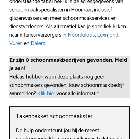
onderstaande tabel bekijk je de adresgegevens van
schoonmaakspecialisten in Hoornaar, inclusief
glazenwassers en meer schoonmaakservices en
dienstverleners. Als alternatief kan je specifiek kijken
naar interieurverzorgers in
Noordeloos
,
Lexmond
,
Vuren
en
Dalem
.
Er zijn 0 schoonmaakbedrijven gevonden. Meld
je aan!
Helaas hebben we in deze plaats nog geen
schoonmakers gevonden. Jouw schoonmaakbedrijf
aanmelden?
Klik hier
voor alle informatie.
Takenpakket schoonmaakster
De hulp ondersteunt jou bij de meest
voorkomende klussen in badkamer, toilet en de