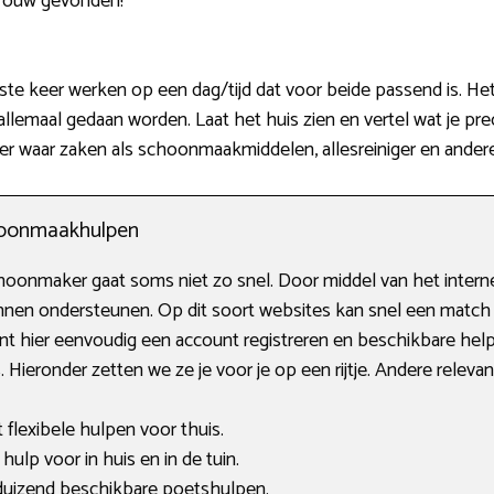
vrouw gevonden!
te keer werken op een dag/tijd dat voor beide passend is. Het
allemaal gedaan worden. Laat het huis zien en vertel wat je pr
r waar zaken als schoonmaakmiddelen, allesreiniger en andere
choonmaakhulpen
oonmaker gaat soms niet zo snel. Door middel van het internet
kunnen ondersteunen. Op dit soort websites kan snel een mat
 hier eenvoudig een account registreren en beschikbare helpe
s. Hieronder zetten we ze je voor je op een rijtje. Andere rele
flexibele hulpen voor thuis.
lp voor in huis en in de tuin.
 duizend beschikbare poetshulpen.