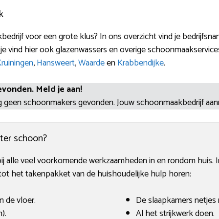
k
edrijf voor een grote klus? In ons overzicht vind je bedrijfs
je vind hier ook glazenwassers en overige schoonmaakservices
ruiningen
,
Hansweert
,
Waarde
en
Krabbendijke
.
evonden. Meld je aan!
og geen schoonmakers gevonden. Jouw schoonmaakbedrijf aa
ter schoon?
bij alle veel voorkomende werkzaamheden in en rondom huis. In 
tot het takenpakket van de huishoudelijke hulp horen:
n de vloer.
De slaapkamers netjes
).
Al het strijkwerk doen.