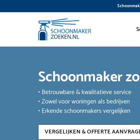
Ga
Schoonmake
naar
de
inhoud
S
Schoonmaker z
• Betrouwbare & kwalitatieve service
• Zowel voor woningen als bedrijven
• Erkende schoonmakers vergelijken
VERGELIJKEN & OFFERTE AANVRAG