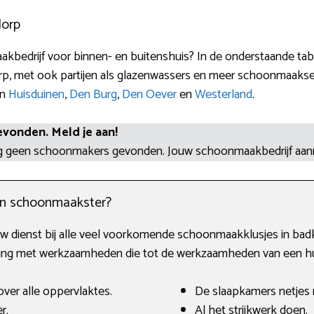
dorp
kbedrijf voor binnen- en buitenshuis? In de onderstaande tab
rp, met ook partijen als glazenwassers en meer schoonmaakse
in
Huisduinen
,
Den Burg
,
Den Oever
en
Westerland
.
evonden. Meld je aan!
og geen schoonmakers gevonden. Jouw schoonmaakbedrijf aa
en schoonmaakster?
w dienst bij alle veel voorkomende schoonmaakklusjes in badka
mming met werkzaamheden die tot de werkzaamheden van een hu
ver alle oppervlaktes.
De slaapkamers netjes
r.
Al het strijkwerk doen.