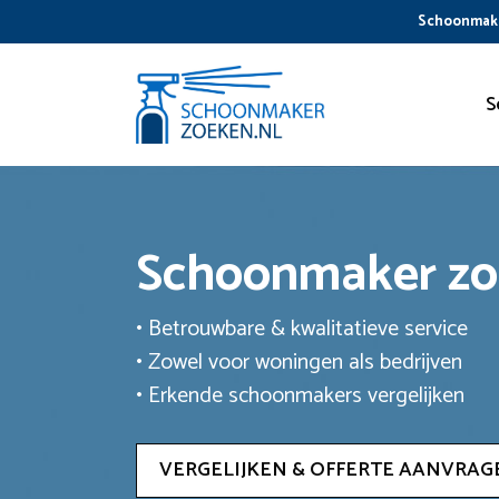
Ga
Schoonmake
naar
de
inhoud
S
Schoonmaker z
• Betrouwbare & kwalitatieve service
• Zowel voor woningen als bedrijven
• Erkende schoonmakers vergelijken
VERGELIJKEN & OFFERTE AANVRAG