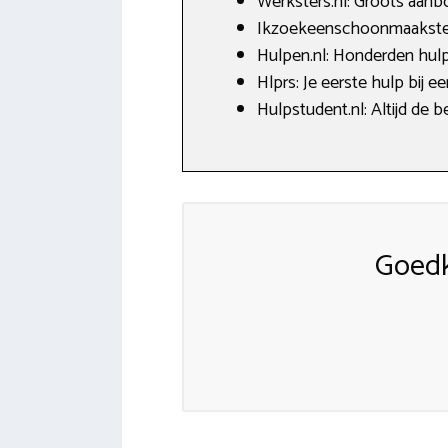
Werksters.nl: Groots aan
Ikzoekeenschoonmaakster.
Hulpen.nl: Honderden hulp
Hlprs: Je eerste hulp bij e
Hulpstudent.nl: Altijd de b
Goedk