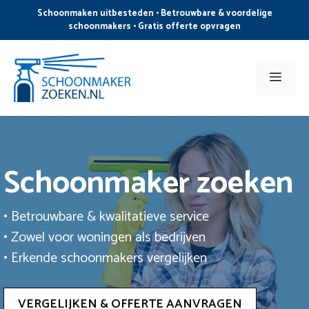
Ga
Schoonmaken uitbesteden • Betrouwbare & voordelige
naar
schoonmakers • Gratis offerte opvragen
de
inhoud
Men
Schoonmaker zoeken
• Betrouwbare & kwalitatieve service
• Zowel voor woningen als bedrijven
• Erkende schoonmakers vergelijken
VERGELIJKEN & OFFERTE AANVRAGEN