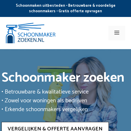
Ga
Schoonmaken uitbesteden • Betrouwbare & voordelige
naar
schoonmakers • Gratis offerte opvragen
de
inhoud
Men
Schoonmaker zoeken
• Betrouwbare & kwalitatieve service
• Zowel voor woningen als bedrijven
• Erkende schoonmakers vergelijken
VERGELIJKEN & OFFERTE AANVRAGEN