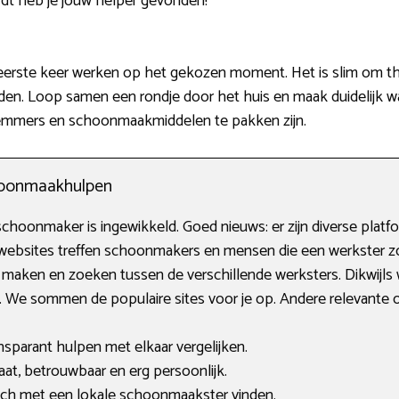
dt heb je jouw helper gevonden!
rste keer werken op het gekozen moment. Het is slim om thui
en. Loop samen een rondje door het huis en maak duidelijk wat 
 emmers en schoonmaakmiddelen te pakken zijn.
choonmaakhulpen
choonmaker is ingewikkeld. Goed nieuws: er zijn diverse platfo
websites treffen schoonmakers en mensen die een werkster zoe
 maken en zoeken tussen de verschillende werksters. Dikwijls
. We sommen de populaire sites voor je op. Andere relevante
nsparant hulpen met elkaar vergelijken.
t, betrouwbaar en erg persoonlijk.
tch met een lokale schoonmaakster vinden.