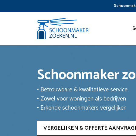
Ga
Schoonmake
naar
de
inhoud
S
Schoonmaker z
• Betrouwbare & kwalitatieve service
• Zowel voor woningen als bedrijven
• Erkende schoonmakers vergelijken
VERGELIJKEN & OFFERTE AANVRAG