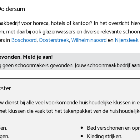
 Doldersum
bedrijf voor horeca, hotels of kantoor? In het overzicht hier
, met daarbij ook glazenwassers en diverse relevante schoon
ers in
Boschoord
,
Oosterstreek
,
Wilhelminaoord
en
Nijensleek
.
evonden. Meld je aan!
og geen schoonmakers gevonden. Jouw schoonmaakbedrijf aa
ster
 dienst bij alle veel voorkomende huishoudelijke klussen in e
 met klussen die vaak tot het takenpakket van de huishoudelijk
fen.
Bed verschonen en op
gen.
Kleding strijken.