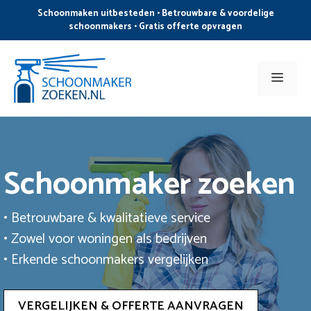
Ga
Schoonmaken uitbesteden • Betrouwbare & voordelige
naar
schoonmakers • Gratis offerte opvragen
de
inhoud
Men
Schoonmaker zoeken
• Betrouwbare & kwalitatieve service
• Zowel voor woningen als bedrijven
• Erkende schoonmakers vergelijken
VERGELIJKEN & OFFERTE AANVRAGEN