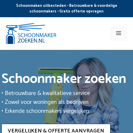
Ga
Schoonmaken uitbesteden • Betrouwbare & voordelige
naar
schoonmakers • Gratis offerte opvragen
de
inhoud
Men
Schoonmaker zoeken
• Betrouwbare & kwalitatieve service
• Zowel voor woningen als bedrijven
• Erkende schoonmakers vergelijken
VERGELIJKEN & OFFERTE AANVRAGEN