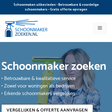
Ga
Schoonmaken uitbesteden • Betrouwbare & voordelige
naar
schoonmakers • Gratis offerte opvragen
de
inhoud
Men
Schoonmaker zoeken
• Betrouwbare & kwalitatieve service
• Zowel voor woningen als bedrijven
• Erkende schoonmakers vergelijken
VERGELIJKEN & OFFERTE AANVRAGEN