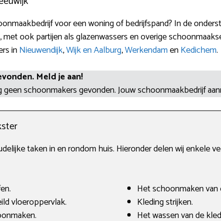
eeuwijk
onmaakbedrijf voor een woning of bedrijfspand? In de onderst
, met ook partijen als glazenwassers en overige schoonmaakser
ers in
Nieuwendijk
,
Wijk en Aalburg
,
Werkendam
en
Kedichem
.
evonden. Meld je aan!
og geen schoonmakers gevonden. Jouw schoonmaakbedrijf aa
ster
oudelijke taken in en rondom huis. Hieronder delen wij enkele
fen.
Het schoonmaken van 
ld vloeroppervlak.
Kleding strijken.
oonmaken.
Het wassen van de kled