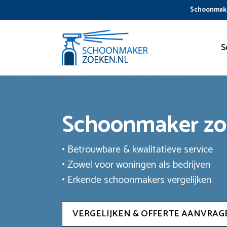
Ga
Schoonmake
naar
de
inhoud
S
Schoonmaker z
• Betrouwbare & kwalitatieve service
• Zowel voor woningen als bedrijven
• Erkende schoonmakers vergelijken
VERGELIJKEN & OFFERTE AANVRAG