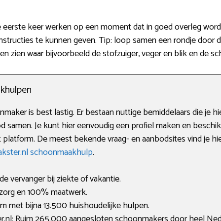
eerste keer werken op een moment dat in goed overleg word
e instructies te kunnen geven. Tip: loop samen een rondje doo
ten zien waar bijvoorbeeld de stofzuiger, veger en blik en de
khulpen
ker is best lastig. Er bestaan nuttige bemiddelaars die je h
d samen. Je kunt hier eenvoudig een profiel maken en beschik
 platform. De meest bekende vraag- en aanbodsites vind je hie
kster.nl schoonmaakhulp
.
de vervanger bij ziekte of vakantie.
 zorg en 100% maatwerk.
rm met bijna 13.500 huishoudelijke hulpen.
.nl: Ruim 265.000 aangesloten schoonmakers door heel Ned