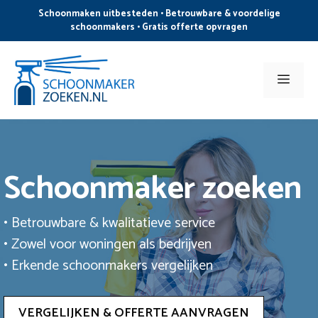
Ga
Schoonmaken uitbesteden • Betrouwbare & voordelige
naar
schoonmakers • Gratis offerte opvragen
de
inhoud
Men
Schoonmaker zoeken
• Betrouwbare & kwalitatieve service
• Zowel voor woningen als bedrijven
• Erkende schoonmakers vergelijken
VERGELIJKEN & OFFERTE AANVRAGEN