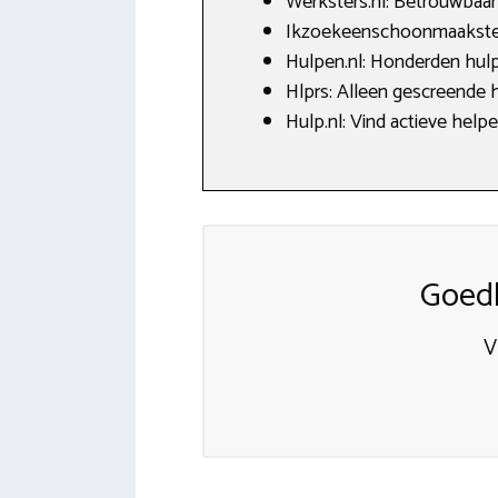
Werksters.nl: Betrouwbaar 
Ikzoekeenschoonmaakster.
Hulpen.nl: Honderden hulp
Hlprs: Alleen gescreende h
Hulp.nl: Vind actieve hel
Goed
V