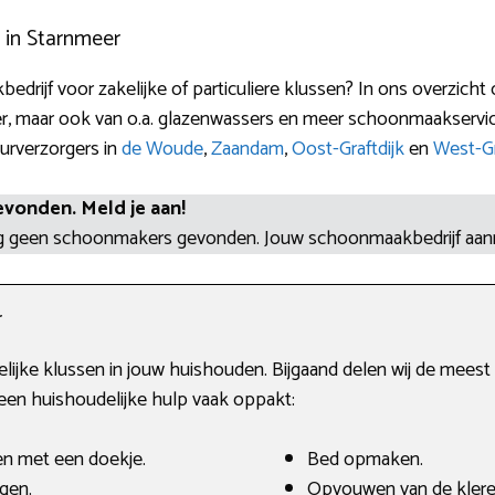
 in Starnmeer
edrijf voor zakelijke of particuliere klussen? In ons overzich
r, maar ook van o.a. glazenwassers en meer schoonmaakservic
eurverzorgers in
de Woude
,
Zaandam
,
Oost-Graftdijk
en
West-Gr
evonden. Meld je aan!
og geen schoonmakers gevonden. Jouw schoonmaakbedrijf aa
r
delijke klussen in jouw huishouden. Bijgaand delen wij de mee
n huishoudelijke hulp vaak oppakt:
en met een doekje.
Bed opmaken.
gen.
Opvouwen van de klere