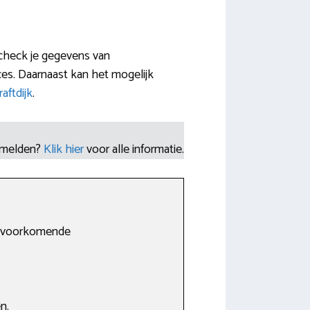
t check je gegevens van
es. Daarnaast kan het mogelijk
aftdijk
.
nmelden?
Klik hier
voor alle informatie.
st voorkomende
n.