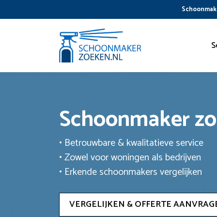
Ga
Schoonmake
naar
de
inhoud
S
Schoonmaker z
• Betrouwbare & kwalitatieve service
• Zowel voor woningen als bedrijven
• Erkende schoonmakers vergelijken
VERGELIJKEN & OFFERTE AANVRAG