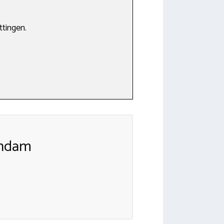
ttingen.
andam