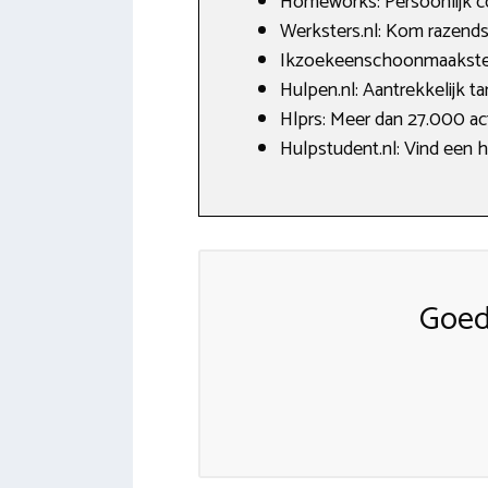
Homeworks: Persoonlijk co
Werksters.nl: Kom razends
Ikzoekeenschoonmaakster.n
Hulpen.nl: Aantrekkelijk t
Hlprs: Meer dan 27.000 ac
Hulpstudent.nl: Vind een 
Goed