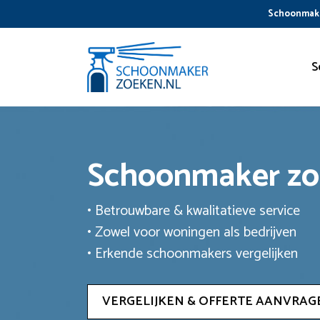
Ga
Schoonmake
naar
de
inhoud
S
Schoonmaker z
• Betrouwbare & kwalitatieve service
• Zowel voor woningen als bedrijven
• Erkende schoonmakers vergelijken
VERGELIJKEN & OFFERTE AANVRAG