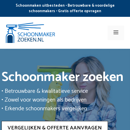
Ga
Schoonmaken uitbesteden • Betrouwbare & voordelige
naar
schoonmakers • Gratis offerte opvragen
de
inhoud
Men
Schoonmaker zoeken
• Betrouwbare & kwalitatieve service
• Zowel voor woningen als bedrijven
• Erkende schoonmakers vergelijken
VERGELIJKEN & OFFERTE AANVRAGEN