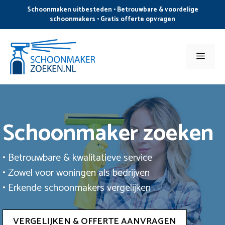
Ga
Schoonmaken uitbesteden • Betrouwbare & voordelige
naar
schoonmakers • Gratis offerte opvragen
de
inhoud
Men
Schoonmaker zoeken
• Betrouwbare & kwalitatieve service
• Zowel voor woningen als bedrijven
• Erkende schoonmakers vergelijken
VERGELIJKEN & OFFERTE AANVRAGEN