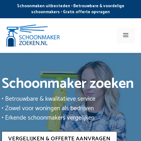
Ga
Schoonmaken uitbesteden • Betrouwbare & voordelige
naar
schoonmakers • Gratis offerte opvragen
de
inhoud
Men
Schoonmaker zoeken
• Betrouwbare & kwalitatieve service
• Zowel voor woningen als bedrijven
• Erkende schoonmakers vergelijken
VERGELIJKEN & OFFERTE AANVRAGEN