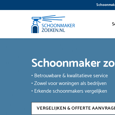
Ga
Schoonmake
naar
de
inhoud
S
Schoonmaker z
• Betrouwbare & kwalitatieve service
• Zowel voor woningen als bedrijven
• Erkende schoonmakers vergelijken
VERGELIJKEN & OFFERTE AANVRAG