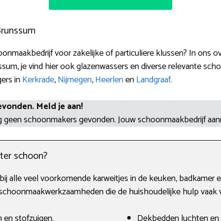
 Brunssum
nmaakbedrijf voor zakelijke of particuliere klussen? In ons 
sum, je vind hier ook glazenwassers en diverse relevante sch
gers in
Kerkrade
,
Nijmegen
,
Heerlen
en
Landgraaf
.
evonden. Meld je aan!
og geen schoonmakers gevonden. Jouw schoonmaakbedrijf aa
ter schoon?
 bij alle veel voorkomende karweitjes in de keuken, badkamer e
choonmaakwerkzaamheden die de huishoudelijke hulp vaak vo
 en stofzuigen.
Dekbedden luchten en