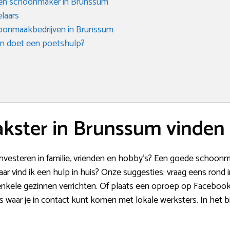
 een schoonmaker in Brunssum
laars
oonmaakbedrijven in Brunssum
en doet een poetshulp?
kster in Brunssum vinden
d investeren in familie, vrienden en hobby’s? Een goede schoo
waar vind ik een hulp in huis? Onze suggesties: vraag eens rond in
kele gezinnen verrichten. Of plaats een oproep op Facebook 
 waar je in contact kunt komen met lokale werksters. In het b