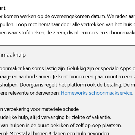
urt
eer komen werken op de overeengekomen datum. We raden aan o
pullen. Loop met hem/haar door alle vertrekken van het huis e
 zien waar stofdoeken, de zeem, dweil, emmers en schoonmaakm
onmaakhulp
onmaker kan soms lastig zijn. Gelukkig zijn er speciale Apps e
raag- en aanbod samen. Je kunt binnen een paar minuten een
etshulpen. Doorgaans regelt het platform ook de betaling. De 
ndere relevante onderwerpen:
Homeworks schoonmaakservice
.
en verzekering voor materiële schade.
lijke hulp, altijd vervanging bij ziekte of vakantie.
 van hulpen in de buurt bekijken of zelf oproep plaatsen.
nl: Meestal al binnen 3 dagen een hulp gevonden.