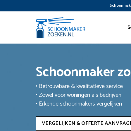
Ga
Schoonmake
naar
de
inhoud
S
Schoonmaker z
• Betrouwbare & kwalitatieve service
• Zowel voor woningen als bedrijven
• Erkende schoonmakers vergelijken
VERGELIJKEN & OFFERTE AANVRAG