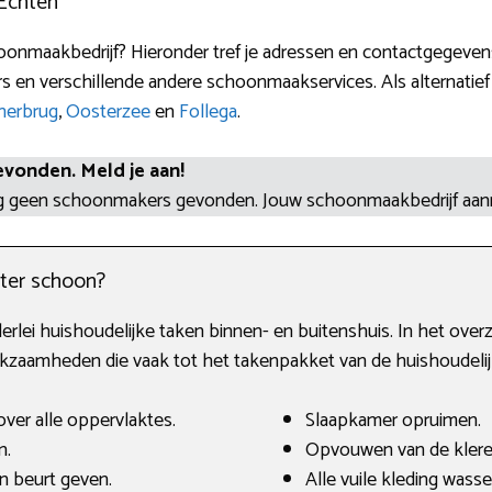
Echten
onmaakbedrijf? Hieronder tref je adressen en contactgegeven
rs en verschillende andere schoonmaakservices. Als alternatie
nerbrug
,
Oosterzee
en
Follega
.
evonden. Meld je aan!
og geen schoonmakers gevonden. Jouw schoonmaakbedrijf aa
ter schoon?
erlei huishoudelijke taken binnen- en buitenshuis. In het overz
amheden die vaak tot het takenpakket van de huishoudelij
ver alle oppervlaktes.
Slaapkamer opruimen.
n.
Opvouwen van de klere
 beurt geven.
Alle vuile kleding wass