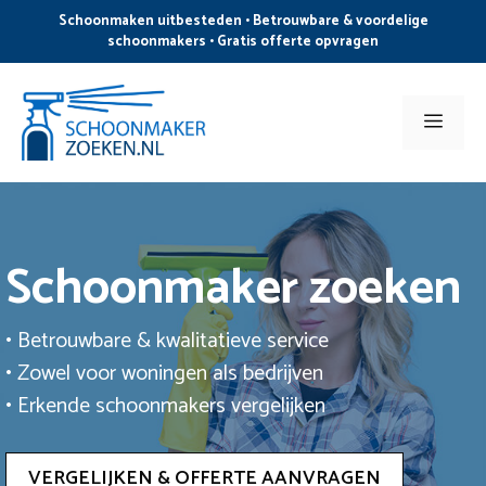
Ga
Schoonmaken uitbesteden • Betrouwbare & voordelige
naar
schoonmakers • Gratis offerte opvragen
de
inhoud
Men
Schoonmaker zoeken
• Betrouwbare & kwalitatieve service
• Zowel voor woningen als bedrijven
• Erkende schoonmakers vergelijken
VERGELIJKEN & OFFERTE AANVRAGEN