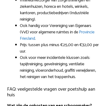
Interieurverzorger van zorginstellingen en
ziekenhuizen, horeca en hotels, winkels,
kantoren, productiebedrijven (Industriële
reiniging).
Ook handig voor Vereniging van Eigenaars
(VvE) voor algemene ruimtes in de
Provincie
Friesland
.
Prijs: tussen plus minus €25,00 en €32,00 per
uur.
Ook voor meer incidentele klussen zoals:
tapijtreiniging, gevelreiniging, ventilatie
reiniging, vloeronderhoud, graffiti verwijderen,
het reinigen van het trappenhuis.
FAQ: veelgestelde vragen over poetshulp aan
huis
Wat zijn de onkosten van een schoonmaker?