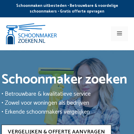
Ga
Schoonmaken uitbesteden • Betrouwbare & voordelige
naar
schoonmakers • Gratis offerte opvragen
de
inhoud
Men
Schoonmaker zoeken
• Betrouwbare & kwalitatieve service
• Zowel voor woningen als bedrijven
• Erkende schoonmakers vergelijken
VERGELIJKEN & OFFERTE AANVRAGEN