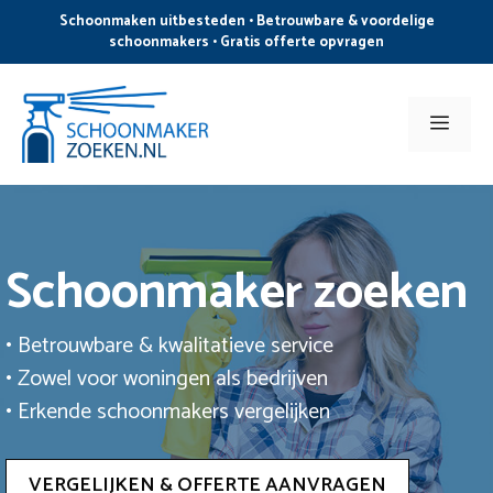
Ga
Schoonmaken uitbesteden • Betrouwbare & voordelige
naar
schoonmakers • Gratis offerte opvragen
de
inhoud
Men
Schoonmaker zoeken
• Betrouwbare & kwalitatieve service
• Zowel voor woningen als bedrijven
• Erkende schoonmakers vergelijken
VERGELIJKEN & OFFERTE AANVRAGEN