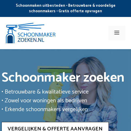
Ga
Schoonmaken uitbesteden • Betrouwbare & voordelige
naar
schoonmakers • Gratis offerte opvragen
de
inhoud
Men
Schoonmaker zoeken
• Betrouwbare & kwalitatieve service
• Zowel voor woningen als bedrijven
• Erkende schoonmakers vergelijken
VERGELIJKEN & OFFERTE AANVRAGEN