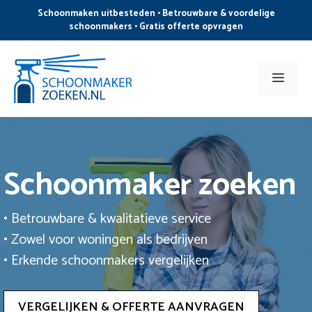
Ga
Schoonmaken uitbesteden • Betrouwbare & voordelige
naar
schoonmakers • Gratis offerte opvragen
de
inhoud
Men
Schoonmaker zoeken
• Betrouwbare & kwalitatieve service
• Zowel voor woningen als bedrijven
• Erkende schoonmakers vergelijken
VERGELIJKEN & OFFERTE AANVRAGEN