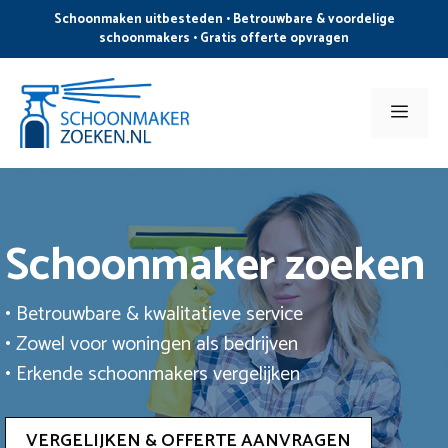
Ga
Schoonmaken uitbesteden • Betrouwbare & voordelige
naar
schoonmakers • Gratis offerte opvragen
de
inhoud
Men
Schoonmaker zoeken
• Betrouwbare & kwalitatieve service
• Zowel voor woningen als bedrijven
• Erkende schoonmakers vergelijken
VERGELIJKEN & OFFERTE AANVRAGEN