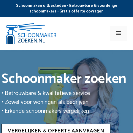
Ga
Schoonmaken uitbesteden • Betrouwbare & voordelige
naar
schoonmakers • Gratis offerte opvragen
de
inhoud
Men
Schoonmaker zoeken
• Betrouwbare & kwalitatieve service
• Zowel voor woningen als bedrijven
• Erkende schoonmakers vergelijken
VERGELIJKEN & OFFERTE AANVRAGEN