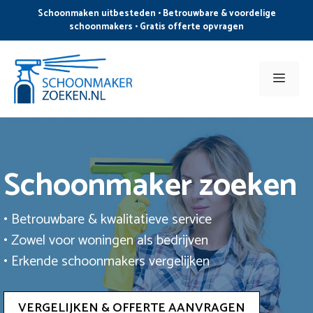
Ga
Schoonmaken uitbesteden • Betrouwbare & voordelige
naar
schoonmakers • Gratis offerte opvragen
de
inhoud
Men
Schoonmaker zoeken
• Betrouwbare & kwalitatieve service
• Zowel voor woningen als bedrijven
• Erkende schoonmakers vergelijken
VERGELIJKEN & OFFERTE AANVRAGEN