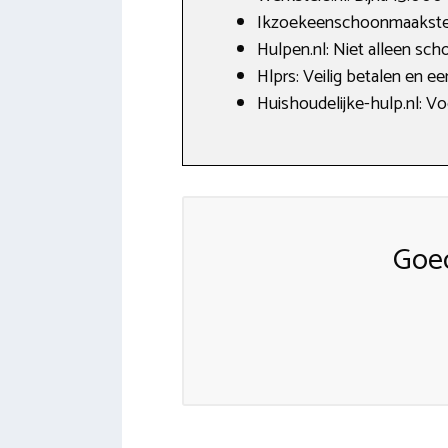
Ikzoekeenschoonmaakster.
Hulpen.nl: Niet alleen sc
Hlprs: Veilig betalen en e
Huishoudelijke-hulp.nl: V
Goe