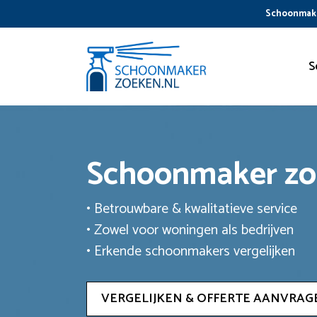
Ga
Schoonmake
naar
de
inhoud
S
Schoonmaker z
• Betrouwbare & kwalitatieve service
• Zowel voor woningen als bedrijven
• Erkende schoonmakers vergelijken
VERGELIJKEN & OFFERTE AANVRAG