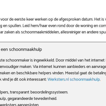
voor de eerste keer werken op de afgesproken datum. Het is v
ing en spullen. Leid hem/haar even rond door de woning en c
waar zaken als schoonmaakmiddelen, allesreiniger en andere spul
n een schoonmaakhulp
e schoonmaker is ingewikkeld. Door middel van het internet k
envoudiger maken. Via internet kunnen aanbieders en aanvragers
maken en beschikbare helpers vinden. Meestal gaat de betali
k vind je dit ook interessant:
Werksters.nl schoonmaakhulp
.
lpers, transparant beoordelingssysteem.
lp, gegarandeerde tevredenheid.
 werksters aangesloten.