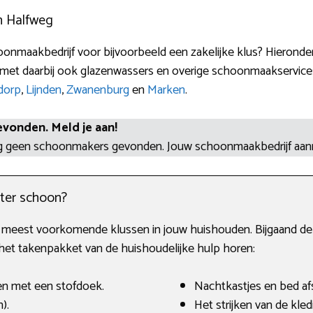
n Halfweg
onmaakbedrijf voor bijvoorbeeld een zakelijke klus? Hieronde
met daarbij ook glazenwassers en overige schoonmaakservices
dorp
,
Lijnden
,
Zwanenburg
en
Marken
.
evonden. Meld je aan!
og geen schoonmakers gevonden. Jouw schoonmaakbedrijf aa
ter schoon?
e meest voorkomende klussen in jouw huishouden. Bijgaand de
 het takenpakket van de huishoudelijke hulp horen:
en met een stofdoek.
Nachtkastjes en bed af
).
Het strijken van de kled