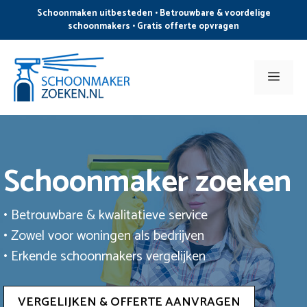
Ga
Schoonmaken uitbesteden • Betrouwbare & voordelige
naar
schoonmakers • Gratis offerte opvragen
de
inhoud
Men
Schoonmaker zoeken
• Betrouwbare & kwalitatieve service
• Zowel voor woningen als bedrijven
• Erkende schoonmakers vergelijken
VERGELIJKEN & OFFERTE AANVRAGEN